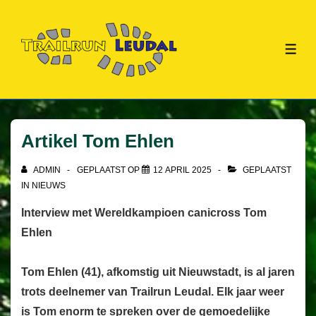
↓
Doorgaan
naar
ME
hoofdinhoud
Artikel Tom Ehlen
ADMIN
GEPLAATST OP
12 APRIL 2025
GEPLAATST
IN
NIEUWS
Interview met Wereldkampioen canicross Tom
Ehlen
Tom Ehlen (41), afkomstig uit Nieuwstadt, is al jaren
trots deelnemer van Trailrun Leudal. Elk jaar weer
is Tom enorm te spreken over de gemoedelijke