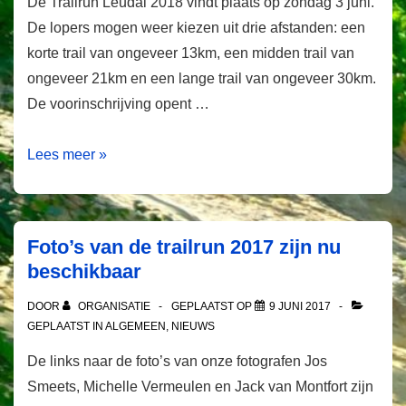
De Trailrun Leudal 2018 vindt plaats op zondag 3 juni.
De lopers mogen weer kiezen uit drie afstanden: een
korte trail van ongeveer 13km, een midden trail van
ongeveer 21km en een lange trail van ongeveer 30km.
De voorinschrijving opent …
Data
Lees meer »
en
nummers
2018
Foto’s van de trailrun 2017 zijn nu
beschikbaar
DOOR
ORGANISATIE
GEPLAATST OP
9 JUNI 2017
GEPLAATST IN
ALGEMEEN
,
NIEUWS
De links naar de foto’s van onze fotografen Jos
Smeets, Michelle Vermeulen en Jack van Montfort zijn