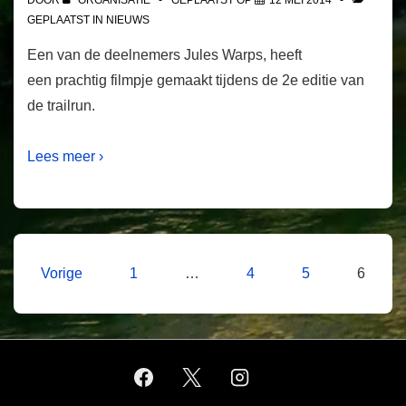
GEPLAATST IN
NIEUWS
Een van de deelnemers Jules Warps, heeft
een prachtig filmpje gemaakt tijdens de 2e editie van
de trailrun.
Lees meer ›
Berichten
Vorige
1
…
4
5
6
paginering