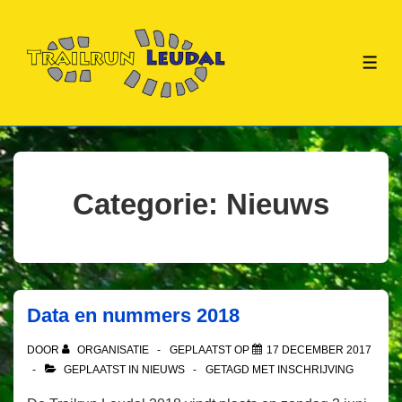
↓
Doorgaan
naar
ME
hoofdinhoud
Categorie:
Nieuws
Data en nummers 2018
DOOR
ORGANISATIE
GEPLAATST OP
17 DECEMBER 2017
GEPLAATST IN
NIEUWS
GETAGD MET
INSCHRIJVING