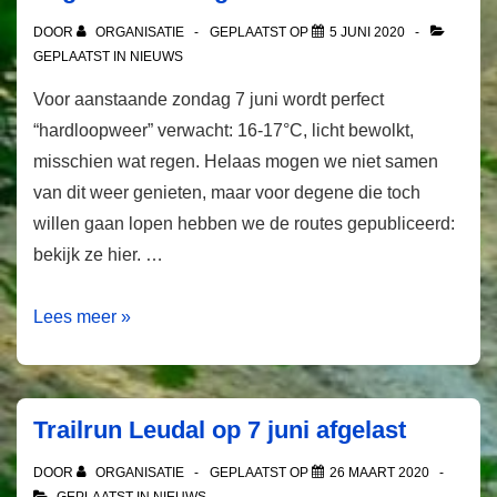
DOOR
ORGANISATIE
GEPLAATST OP
5 JUNI 2020
GEPLAATST IN
NIEUWS
Voor aanstaande zondag 7 juni wordt perfect
“hardloopweer” verwacht: 16-17°C, licht bewolkt,
misschien wat regen. Helaas mogen we niet samen
van dit weer genieten, maar voor degene die toch
willen gaan lopen hebben we de routes gepubliceerd:
bekijk ze hier. …
Routes
Lees meer »
gepubliceerd,
nieuwe
datum
Trailrun Leudal op 7 juni afgelast
nog
niet
DOOR
ORGANISATIE
GEPLAATST OP
26 MAART 2020
GEPLAATST IN
NIEUWS