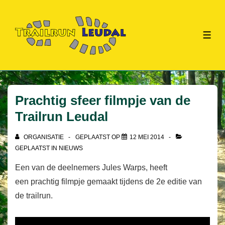
↓
Doorgaan
naar
ME
hoofdinhoud
Prachtig sfeer filmpje van de
Trailrun Leudal
ORGANISATIE
GEPLAATST OP
12 MEI 2014
GEPLAATST IN
NIEUWS
Een van de deelnemers Jules Warps, heeft
een prachtig filmpje gemaakt tijdens de 2e editie van
de trailrun.